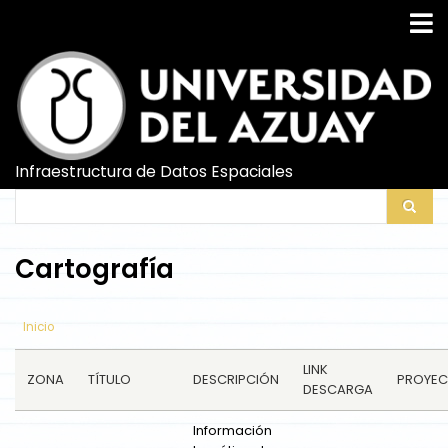
Pasar
al
contenido
principal
Infraestructura de Datos Espaciales
Search
Search
Cartografía
Inicio
LINK
ZONA
TÍTULO
DESCRIPCIÓN
PROYE
DESCARGA
Información