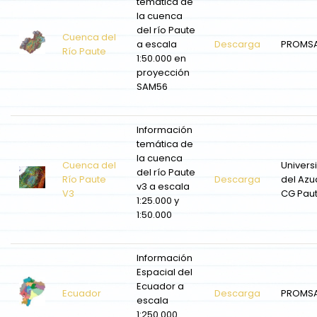
temática de
la cuenca
del río Paute
Cuenca del
a escala
Descarga
PROMS
Río Paute
1:50.000 en
proyección
SAM56
Información
temática de
la cuenca
Cuenca del
Univers
del río Paute
Río Paute
Descarga
del Azu
v3 a escala
V3
CG Pau
1:25.000 y
1:50.000
Información
Espacial del
Ecuador a
Ecuador
Descarga
PROMS
escala
1:250.000