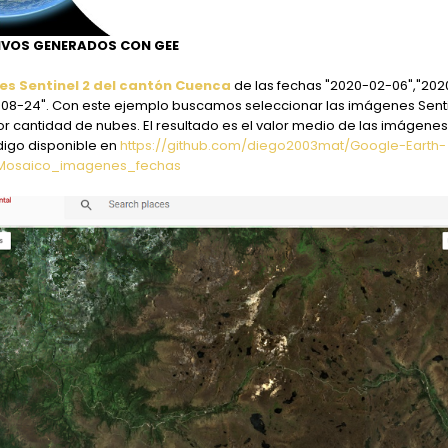
IVOS GENERADOS CON GEE
es Sentinel 2 del cantón Cuenca
de las fechas "2020-02-06","202
-08-24". Con este ejemplo buscamos seleccionar las imágenes Senti
 cantidad de nubes. El resultado es el valor medio de las imágenes
igo disponible en
https://github.com/diego2003mat/Google-Earth-
.Mosaico_imagenes_fechas