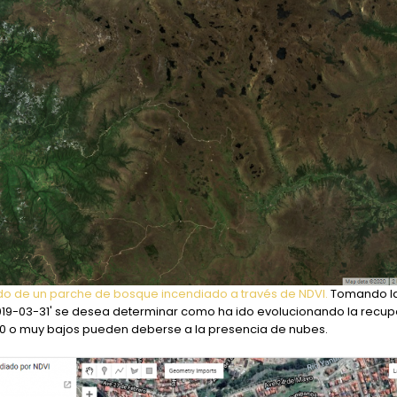
do de un parche de bosque incendiado a través de NDVI.
Tomando la
 '2019-03-31' se desea determinar como ha ido evolucionando la recu
 0 o muy bajos pueden deberse a la presencia de nubes.