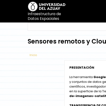
Pasar
al
contenido
Infraestructura de
principal
Datos Espaciales
Search
Search
Sensores remotos y Clo
Inicio
PRESENTACIÓN
La herramienta
Google 
y conjuntos de datos g
científicos, investigad
en la superficie de la Ti
de-imagenes-sateli
TRANSFERENCIA DE C