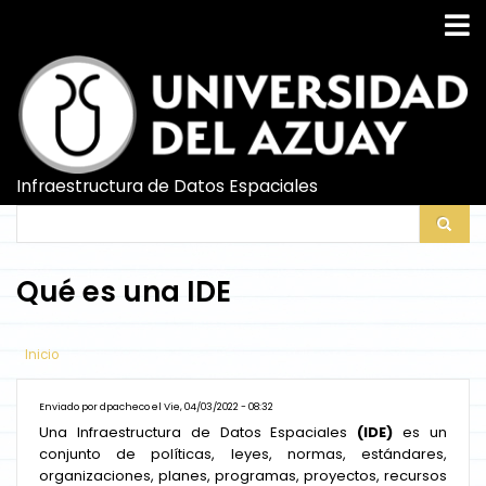
Pasar
al
contenido
principal
Infraestructura de Datos Espaciales
Search
Search
Qué es una IDE
Inicio
Enviado por
dpacheco
el
Vie, 04/03/2022 - 08:32
Una Infraestructura de Datos Espaciales
(IDE)
es un
conjunto de políticas, leyes, normas, estándares,
organizaciones, planes, programas, proyectos, recursos