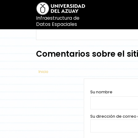
Pasar
al
contenido
Infraestructura de
principal
Datos Espaciales
Search
Search
Comentarios sobre el sit
Inicio
Su nombre
Su dirección de correo 