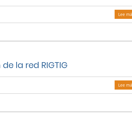
Lee má
de la red RIGTIG
Lee má