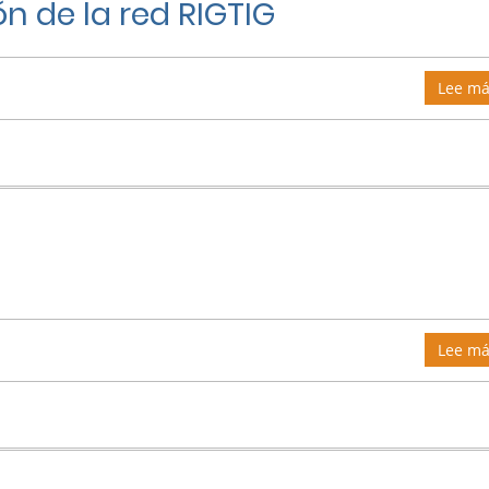
n de la red RIGTIG
Lee má
Lee má