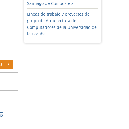
Santiago de Compostela
Líneas de trabajo y proyectos del
grupo de Arquitectura de
Computadores de la Universidad de
la Coruña
s
sobre
Aprendiendo
de
los
procesos
de
expansión
urbana
e
de
Guayaquil