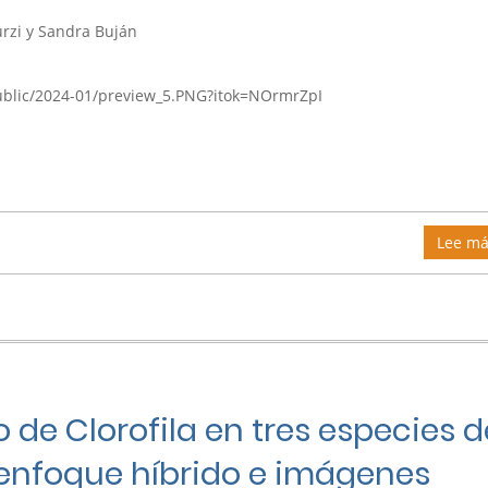
urzi y Sandra Buján
/public/2024-01/preview_5.PNG?itok=NOrmrZpI
Lee má
 de Clorofila en tres especies d
nfoque híbrido e imágenes