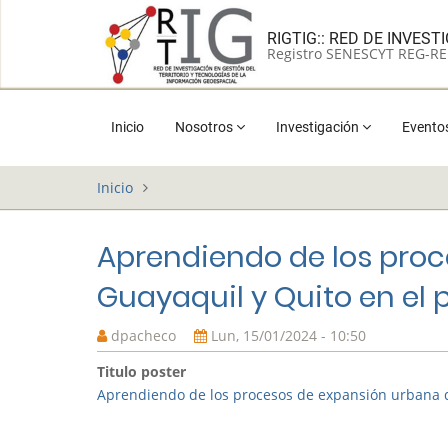
Pasar
al
RIGTIG:: RED DE INVES
Registro SENESCYT REG-RE
contenido
principal
Main
Inicio
Nosotros
Investigación
Evento
navigation
Inicio
Aprendiendo de los pro
Guayaquil y Quito en el 
dpacheco
Lun, 15/01/2024 - 10:50
Titulo poster
Aprendiendo de los procesos de expansión urbana d