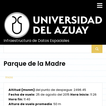
Pasar
al
contenido
principal
Infraestructura de Datos Espaciales
Search
Search
Parque de la Madre
Inicio
Altitud (msnm)
del punto de despegue: 2496.45
Fecha de vuelo:
25 de agosto del 2015
Hora Inicio:
11:26
Hora fin:
11:40
Altura de vuelo promedio
: 50 m