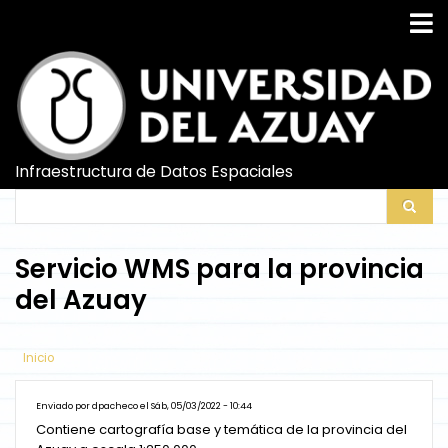
Pasar
al
contenido
principal
Infraestructura de Datos Espaciales
Search
Search
Servicio WMS para la provincia
del Azuay
Inicio
Enviado por
dpacheco
el
Sáb, 05/03/2022 - 10:44
Contiene cartografía base y temática de la provincia del