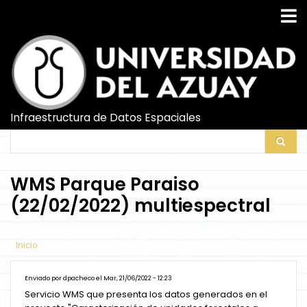
Pasar
al
contenido
principal
Infraestructura de Datos Espaciales
Search
Search
WMS Parque Paraiso
(22/02/2022) multiespectral
Inicio
Enviado por
dpacheco
el
Mar, 21/06/2022 - 12:23
Servicio WMS que presenta los datos generados en el